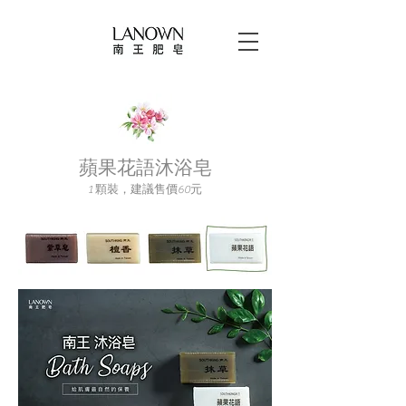
蘋果花語沐浴皂
1 顆裝，建議售價60元