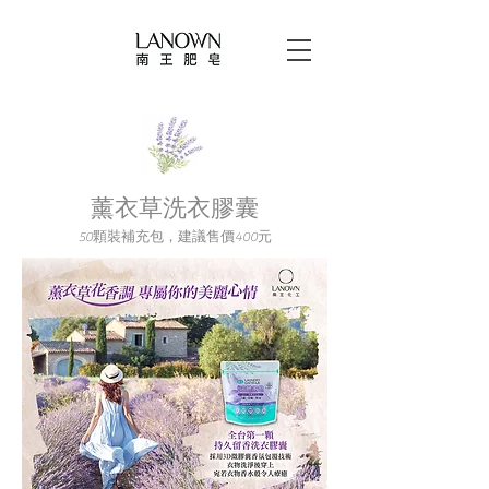
薰衣草洗衣膠囊
50顆裝補充包，建議售價400元