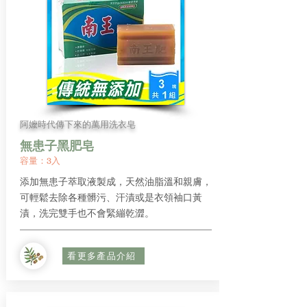
​阿嬤時代傳下來的萬用洗衣皂
無患子黑肥皂
容量：3入
添加無患子萃取液製成，天然油脂溫和親膚，
可輕鬆去除各種髒污、汗漬或是衣領袖口黃
漬，洗完雙手也不會緊繃乾澀。
看更多產品介紹