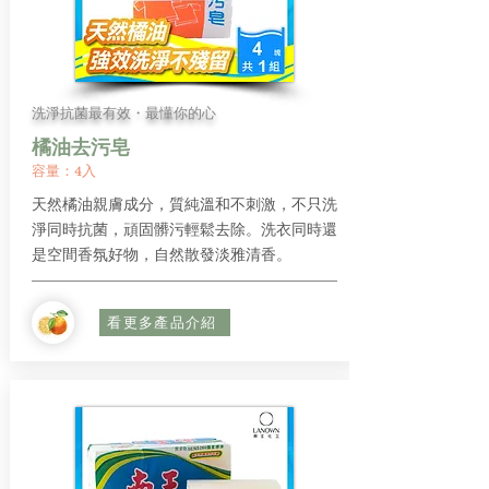
洗淨抗菌最有效・最懂你的心
橘油去污皂
容量：4入
天然橘油親膚成分，質純溫和不刺激，不只洗
淨同時抗菌，頑固髒污輕鬆去除。洗衣同時還
是空間香氛好物，自然散發淡雅清香。
看更多產品介紹