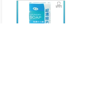
洗淨抗菌最有效・最懂你的心
二代超濃縮去污皂
容量：4入
天然橘油親膚成分，質純溫和不刺激，不只洗
淨同時抗菌，頑固髒污輕鬆去除。洗衣同時還
是空間香氛好物，自然散發淡雅清香。
看更多產品介紹