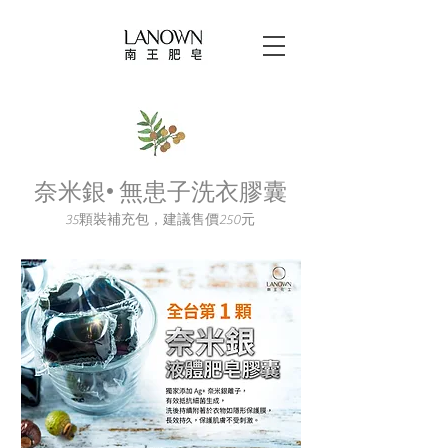
奈米銀·無患子洗衣膠囊
35顆裝補充包，建議售價250元