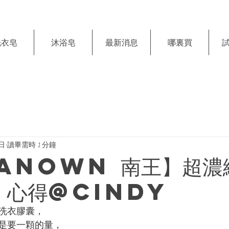
洗衣皂
沐浴皂
最新消息
哪裏買
3日
讀畢需時 1 分鐘
anown 南王】超濃
 心得@cindy
洗衣膠囊，
是要一顆的量，