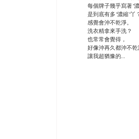
每個牌子幾乎寫著"濃
是到底有多"濃縮"丫
感覺會沖不乾淨。
洗衣精拿來手洗？
也常常會覺得，
好像沖再久都沖不乾
讓我超猶豫的… 