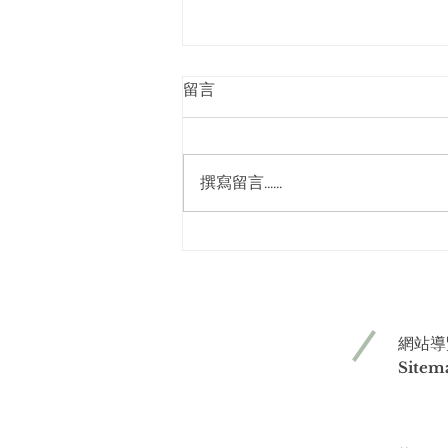
留言
撰寫留言......
新上市桶裝家庭號 開蓋輕鬆
拉！
網站導
Sitem