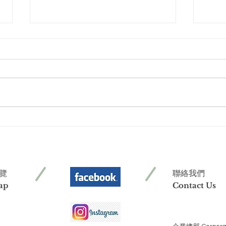
實際使用【Lanown 南
【天
王】超濃縮液體肥皂膠囊 心
王 
得@wei&sin
覽
聯絡我們
ap
Contact Us