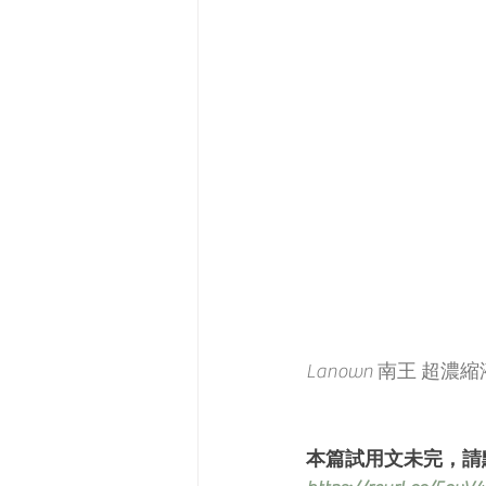
Lanown 南王 超
本篇試用文未完，請